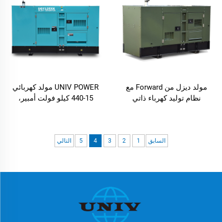
مولد ديزل من Forward مع
UNIV POWER مولد كهربائي
نظام توليد كهرباء ذاتي
15-440 كيلو فولت أمبير،
وإصدارات منخفضة
مولدات ديزل محمولة
السابق
1
2
3
4
5
التالي