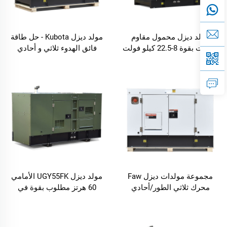
مولد ديزل محمول مقاوم
مولد ديزل Kubota - حل طاقة
للصوت بقوة 8-22.5 كيلو فولت
فائق الهدوء ثلاثي و أحادي
أمبير مزود بمحرك LAIDONG
الطور تيار متردد عالي الكفاءة
للاستخدام المنزلي والمكتبي
وبدون استخدام الوقود
مجموعة مولدات ديزل Faw
مولد ديزل UGY55FK الأمامي
محرك ثلاثي الطور/أحادي
60 هرتز مطلوب بقوة في
الطور من النوع الفائق الهدوء
السوق