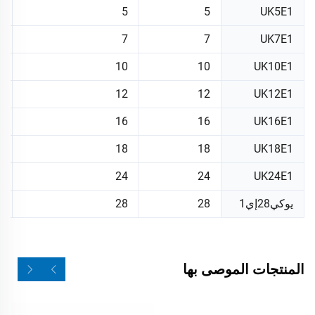
5
5
5
UK5E1
5
7
7
UK7E1
5
10
10
UK10E1
3
12
12
UK12E1
3
16
16
UK16E1
T
18
18
UK18E1
0
24
24
UK24E1
يوكي28إي1
28
28
T
المنتجات الموصى بها