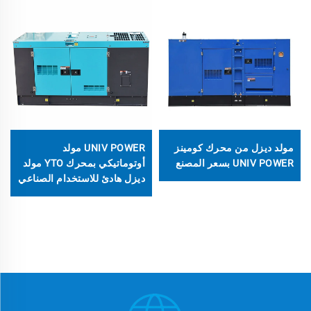
مولد ديزل من محرك كومينز
UNIV POWER مولد
UNIV POWER بسعر المصنع
أوتوماتيكي بمحرك YTO مولد
ديزل هادئ للاستخدام الصناعي
والمنزلي