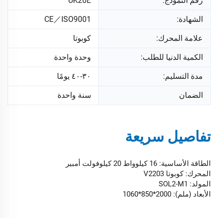
رقم النموذج:
UK20E
الشهادة:
CE／ISO9001
علامة المحرك:
كوبوتا
الكمية الدنيا للطلب:
وحدة واحدة
مدة التسليم:
٣٠-٤٠ يومًا
الضمان
سنة واحدة
تفاصيل سريعة
الطاقة الأساسية: 16 كيلوواط 20 كيلوفولت أمبير
المحرك: كوبوتا V2203
المولد: SOL2-M1
الأبعاد (ملم): 2000*850*1060