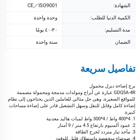
الشهادة:
CE／ISO9001
الكمية الدنيا للطلب:
وحدة واحدة
مدة التسليم:
٣٠-٤٠ يومًا
الضمان
سنة واحدة
تفاصيل سريعة
برج إضاءة ديزل محمول
GDQ5A-4R عبارة عن أبراج ومولدات مدمجة ومحمولة مصممة
للمواقع الصغيرة، وهي حل مثالي للعاملين الذين يحتاجون إلى نظام
إضاءة كامل وقابل للنقل وسهل التشغيل قادر على إضاءة مساحات
كبيرة.
1. 4*400 واط / 4*300 واط لمبات هاليد معدنية
2. عمود ألمنيوم بارتفاع 4.5 متر / 9 أمتار
3. مآخذ تيار متردد لخرج الطاقة
4. ضوضاء منخفضة واستهلاك قليل للوقود