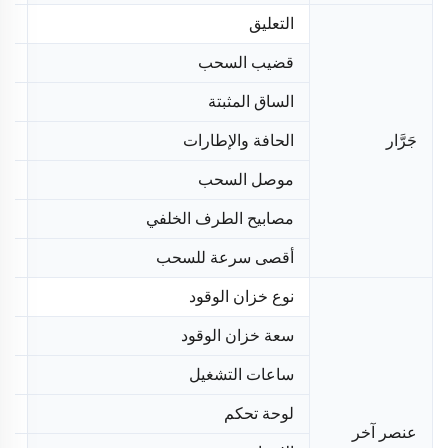
التعليق
مر
قضيب السحب
قض
الساق المثبتة
4 قطع مثبت يدوي
جَرَّار
الحافة والإطارات
4"
موصل السحب
كرة 50 مم
مصابيح الطرف الخلفي
مر
أقصى سرعة للسحب
٨٠ كم/س
نوع خزان الوقود
مع
سعة خزان الوقود
15 لتر
ساعات التشغيل
10 ساع
لوحة تحكم
تش
عنصر آخر