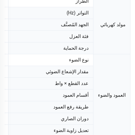
الطراز
.5
التواتر (Hz)
60
مولد كهربائي
الجهد المُصنَّف
220/110 فولت
فئة العزل
الف
درجة الحماية
23
نوع الضوء
ED
مقدار الإشعاع الضوئي
000
عدد القطع × واط
4×300W
العمود والضوء
أقسام العمود
4
طريقة رفع العمود
دل
دوران الصاري
/
تعديل زاوية الضوء
دل