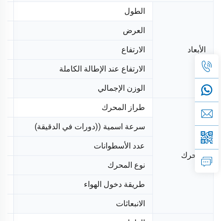
الطول
mm
العرض
200
الأبعاد
الارتفاع
mm
الارتفاع عند الإطالة الكاملة
5M
الوزن الإجمالي
610
طراز المحرك
FA
سرعة اسمية ((دورات في الدقيقة)
00
عدد الأسطوانات
1
المحرك
نوع المحرك
4 سكتات، تبريد هوائي
طريقة دخول الهواء
سح
الانبعاثات
لا 