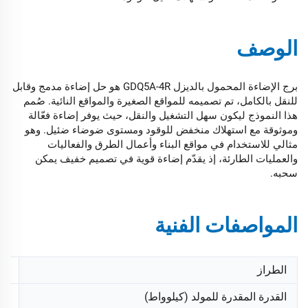
الوصف
برج الإضاءة المحمول بالديزل GDQ5A-4R هو حل إضاءة مدمج وقابل
للنقل بالكامل، تم تصميمه للمواقع الصغيرة والمواقع النائية. صُمم
هذا النموذج ليكون سهل التشغيل والنقل، حيث يوفر إضاءة فعّالة
وموثوقة مع استهلاك منخفض للوقود ومستوى ضوضاء ضئيل. وهو
مثالي للاستخدام في مواقع البناء وأعمال الطرق والفعاليات
والعمليات الطارئة، إذ يقدّم إضاءة قوية في تصميم خفيف يمكن
سحبه.
المواصفات الفنية
الطراز
4R
القدرة المقدرة للمولد (كيلوواط)
.5