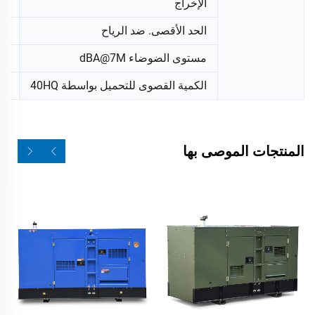
الإخراج
2 حاملات
الحد الأقصى. ضد الرياح
20 متر/ث
مستوى الضوضاء dBA@7M
65 ديسيبل(أ) على بع
الكمية القصوى للتحميل بواسطة 40HQ
18
المنتجات الموصى بها