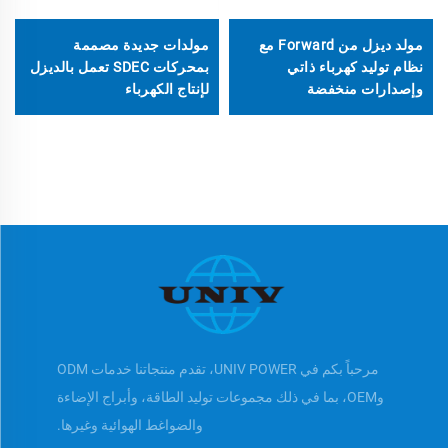
مولد ديزل من Forward مع
مولدات جديدة مصممة
نظام توليد كهرباء ذاتي
بمحركات SDEC تعمل بالديزل
وإصدارات منخفضة
لإنتاج الكهرباء
مرحباً بكم في UNIV POWER، تقدم منتجاتنا خدمات ODM
وOEM، بما في ذلك مجموعات توليد الطاقة، وأبراج الإضاءة
والضواغط الهوائية وغيرها.