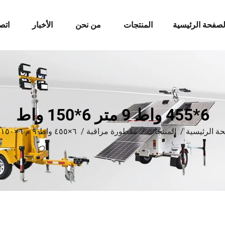
لصفحة الرئيسية
المنتجات
من نحن
الأخبار
اتص
6*455 واط 9 متر 6*150 واط
ة الرئيسية
/
المنتجات
/
مقطورة مراقبة
/
٦×٤٥٥ واط ٩ م ٦×١٥٠ واط