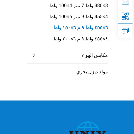
3×380 واط 7 متر 4×100 واط
4×455 واط 9 متر 6×100 واط
٦×٤٥٥ واط ٩ م ٦×١٥٠ واط
٨×٤٥٥ واط ٩ م ٦×٢٠٠ واط
مكابس الهواء
مولد ديزل بحري