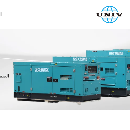
ا
الصفح