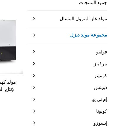
جميع المنتجات
مولد غاز البترول المسال
مجموعة مولد ديزل
فولفو
بيركينز
كومينز
دويتس
لإنتاج ا
تص
إم تي يو
كوبوتا
إيسوزو