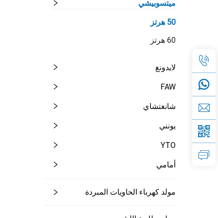
ميتسوبيشي
50 هرتز
60 هرتز
لايدونغ
FAW
شانغتشاي
يونني
YTO
أمامي
مولد كهرباء الحاويات المبردة