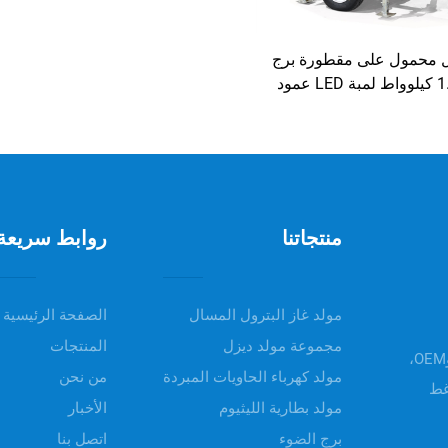
ل محمول على مقطورة برج
إضاءة 1.2 كيلوواط لمبة LED عمود
صاري
منتجاتنا
روابط سريعة
مولد غاز البترول المسال
الصفحة الرئيسية
مجموعة مولد ديزل
المنتجات
مرحباً بكم في UNIV POWER، تقدم منتجاتنا خدمات ODM وOEM،
مولد كهرباء الحاويات المبردة
من نحن
غط
مولد بطارية الليثيوم
الأخبار
برج الضوء
اتصل بنا