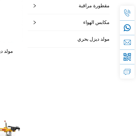
مقطورة مراقبة
مكابس الهواء
مولد ديزل بحري
مولد د