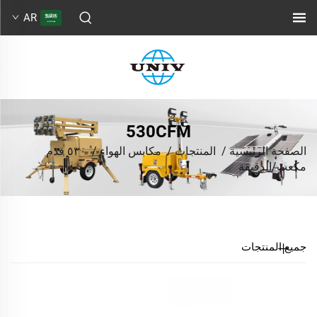
AR
530CFM
الصفحة الرئيسية
/
المنتجات
/
مكابس الهواء
/
٥٣٠ قدم
مكعب/الدقيقة
جميع المنتجات