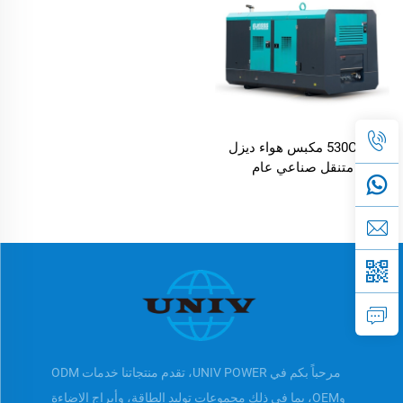
530CFM مكبس هواء ديزل
متنقل صناعي عام
مرحباً بكم في UNIV POWER، تقدم منتجاتنا خدمات ODM
وOEM، بما في ذلك مجموعات توليد الطاقة، وأبراج الإضاءة