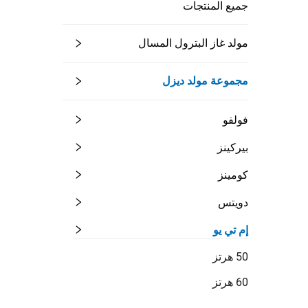
جميع المنتجات
مولد غاز البترول المسال
مجموعة مولد ديزل
فولفو
بيركينز
كومينز
دويتس
إم تي يو
50 هرتز
60 هرتز