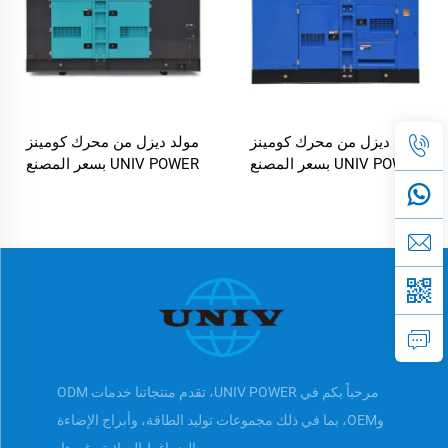
مولد ديزل من محرك كومينز
مولد ديزل من محرك كومينز
UNIV POWER بسعر المصنع
UNIV POWER بسعر المصنع
مرحباً بكم في UNIV POWER، تقدم منتجاتنا خدمات ODM
وOEM، بما في ذلك مجموعات توليد الطاقة، وأبراج الإضاءة
والضواغط الهوائية وغيرها.