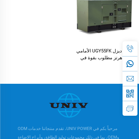
مولد ديزل UGY55FK الأمامي
60 هرتز مطلوب بقوة في
السوق
مرحباً بكم في UNIV POWER، تقدم منتجاتنا خدمات ODM
وOEM، بما في ذلك مجموعات توليد الطاقة، وأبراج الإضاءة