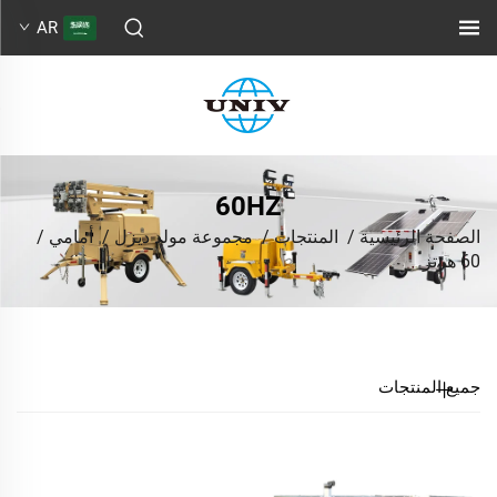
AR
60HZ
الصفحة الرئيسية
/
المنتجات
/
مجموعة مولد ديزل
/
أمامي
/
60 هرتز
جميع المنتجات