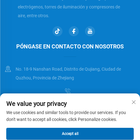
electrógenos, torres de iluminación y compresores de
aire, entre otros.
PÓNGASE EN CONTACTO CON NOSOTROS
No. 18-9 Nanshan Road, Distrito de Qujiang, Ciudad de
Quzhou, Provincia de Zhejiang
We value your privacy
[email protected]
We use cookies and similar tools to provide our services. If you
don't want to accept all cookies, click Personalize cookies.
Derechos de autor © Zhejiang Universal Trading Co.,Ltd. Reservados
Accept all
todos los derechos
Política de privacidad
BLOG