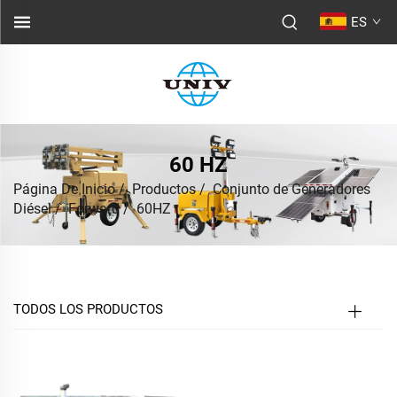
ES
60 HZ
Página De Inicio
/
Productos
/
Conjunto de Generadores
Diésel
/
Forward
/
60HZ
TODOS LOS PRODUCTOS