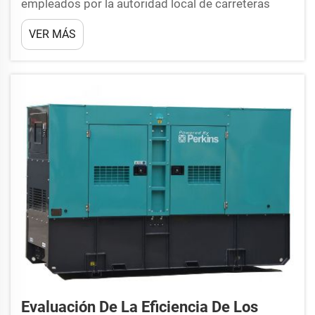
empleados por la autoridad local de carreteras
durante las obras viales— se utilizan para ayudar a
VER MÁS
los trabajadores de la construcción a ver mejor y
así evitar accidentes, especialmente por la noche.
Estos dispositivos grandes se conocen como
Universal Mobil...
Evaluación De La Eficiencia De Los