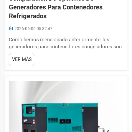
Generadores Para Contenedores
Refrigerados
2026-06-06 05:32:47
Como hemos mencionado anteriormente, los
generadores para contenedores congeladores son
novedosos, pero fundamentales para conservar
VER MÁS
productos que deben mantenerse en condiciones
frescas durante su transporte de un lugar a otro, lo
cual requiere recorrer largas distancias. Aunque
existen diversos generadores para...