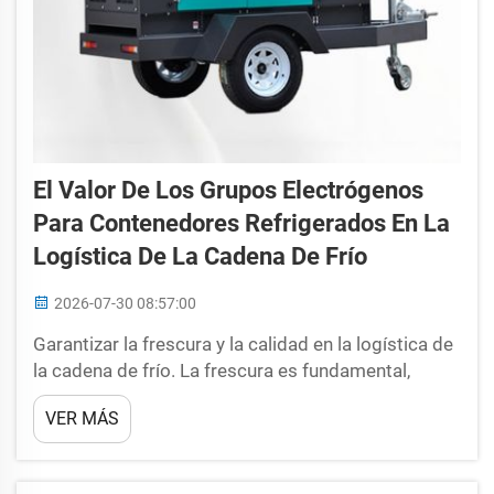
El Valor De Los Grupos Electrógenos
Para Contenedores Refrigerados En La
Logística De La Cadena De Frío
2026-07-30 08:57:00
Garantizar la frescura y la calidad en la logística de
la cadena de frío. La frescura es fundamental,
especialmente al transportar productos
VER MÁS
perecederos como mariscos o lácteos. Uno de
ellos es el grupo electrógeno para contenedores
refrigerados (reefer genset), que ayuda a mantener