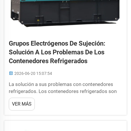
Grupos Electrógenos De Sujeción:
Solución A Los Problemas De Los
Contenedores Refrigerados
2026-06-20 15:07:54
La solución a sus problemas con contenedores
refrigerados. Los contenedores refrigerados son
geniales, ¿verdad? Estos evitan que productos
VER MÁS
como frutas, verduras y carnes se echen a perder
durante su transporte de un lugar a otro. Pero, a
veces, estos contenedores simplemente tienen
dificultades para...