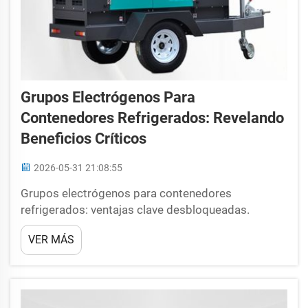
Grupos Electrógenos Para
Contenedores Refrigerados: Revelando
Beneficios Críticos
2026-05-31 21:08:55
Grupos electrógenos para contenedores
refrigerados: ventajas clave desbloqueadas.
Refrigeración eficiente desde el punto de vista
VER MÁS
energético para productos perecederos. Voy a
enviar frutas, verduras y productos lácteos que
podrían deteriorarse fácilmente, por lo que deben
mantenerse frescos durante todo el trayecto.