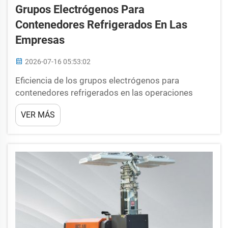
Grupos Electrógenos Para
Contenedores Refrigerados En Las
Empresas
2026-07-16 05:53:02
Eficiencia de los grupos electrógenos para
contenedores refrigerados en las operaciones
empresariales Eficiencia de los grupos
VER MÁS
electrógenos para contenedores refrigerados: qué
tan eficientemente utiliza ese equipo combustible
para mantener el frío. Un grupo electrógeno para
contenedores refrigerados ineficiente puede
resultar muy costoso en términos de combustible
y mantenimiento para una empresa. Esto, a su vez,
puede en...