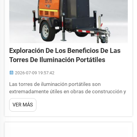
Exploración De Los Beneficios De Las
Torres De Iluminación Portátiles
2026-07-09 19:57:42
Las torres de iluminación portátiles son
extremadamente útiles en obras de construcción y
en muchos otros lugares donde las personas
VER MÁS
necesitan luz adicional. Se pueden transportar a
cualquier lugar y constituyen una fuente de
iluminación en zonas oscuras. Continúe leyendo
para obtener información sobre los beneficios de ...