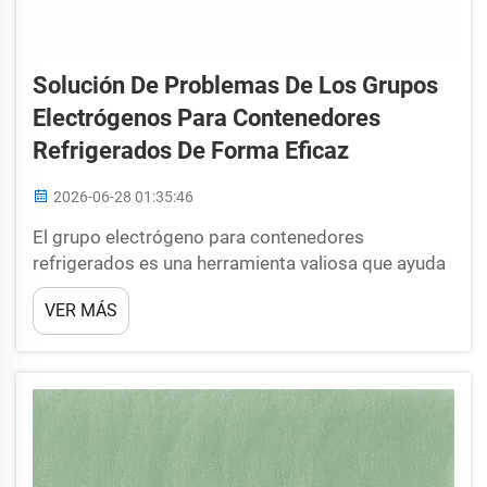
Solución De Problemas De Los Grupos
Electrógenos Para Contenedores
Refrigerados De Forma Eficaz
2026-06-28 01:35:46
El grupo electrógeno para contenedores
refrigerados es una herramienta valiosa que ayuda
a mantener frescos y seguros algunos de nuestros
VER MÁS
alimentos durante el transporte. Por mucho
esfuerzo que se ponga, aunque estas máquinas
estén fabricadas con la máxima calidad para
cumplir su función, en ocasiones algunas piezas
internas de estos grupos electrógenos para
contenedores refrigerados...