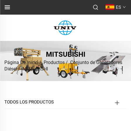
ES
MITSUBISHI
Página De Inicio
/
Productos
/
Conjunto de Generadores
Diésel
/
MITSUBISHI
TODOS LOS PRODUCTOS