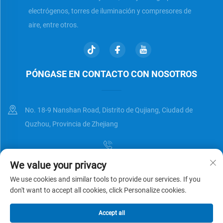
electrógenos, torres de iluminación y compresores de
aire, entre otros.
PÓNGASE EN CONTACTO CON NOSOTROS
No. 18-9 Nanshan Road, Distrito de Qujiang, Ciudad de
Quzhou, Provincia de Zhejiang
We value your privacy
[email protected]
We use cookies and similar tools to provide our services. If you
don't want to accept all cookies, click Personalize cookies.
Derechos de autor © Zhejiang Universal Trading Co.,Ltd. Reservados
Accept all
todos los derechos
Política de privacidad
BLOG