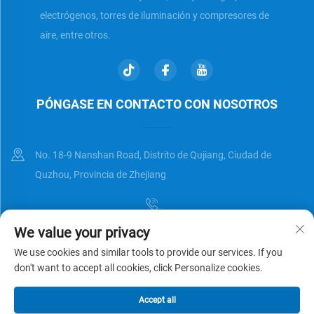
electrógenos, torres de iluminación y compresores de
aire, entre otros.
PÓNGASE EN CONTACTO CON NOSOTROS
No. 18-9 Nanshan Road, Distrito de Qujiang, Ciudad de
Quzhou, Provincia de Zhejiang
We value your privacy
[email protected]
We use cookies and similar tools to provide our services. If you
don't want to accept all cookies, click Personalize cookies.
Derechos de autor © Zhejiang Universal Trading Co.,Ltd. Reservados
Accept all
todos los derechos
Política de privacidad
BLOG