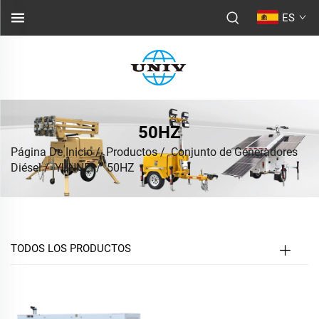
ES
50HZ
Página De Inicio
/
Productos
/
Conjunto de Generadores
Diésel
/
YUNNEI
/
50HZ
TODOS LOS PRODUCTOS