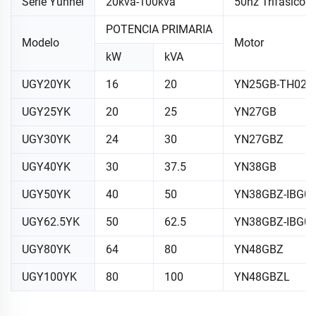
Serie Yunnei
20kva-100kva
50hz Trifásico
POTENCIA PRIMARIA
Modelo
Motor
kW
kVA
UGY20YK
16
20
YN25GB-TH025
UGY25YK
20
25
YN27GB
UGY30YK
24
30
YN27GBZ
UGY40YK
30
37.5
YN38GB
UGY50YK
40
50
YN38GBZ-IBG0
UGY62.5YK
50
62.5
YN38GBZ-IBG0
UGY80YK
64
80
YN48GBZ
UGY100YK
80
100
YN48GBZL