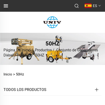
ES
50HZ
Página De Inicio
/
Productos
/
Conjunto de Generadores
Diésel
/
YUNNEI
/
50HZ
Inicio >
50Hz
TODOS LOS PRODUCTOS