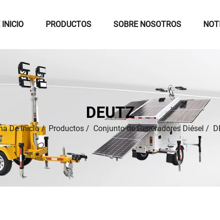
 INICIO
PRODUCTOS
SOBRE NOSOTROS
NOT
DEUTZ
na De Inicio
/
Productos
/
Conjunto de Generadores Diésel
/
D