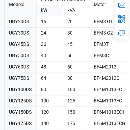
Modelo
Motor
kW
kVA
UGY20DS
16
20
BFM3 G1
UGY30DS
24
30
BFM3 G2
UGY45DS
36
45
BFM3T
UGY50DS
40
50
BFM3C
UGY60DS
48
60
BF4M2012
UGY75DS
64
80
BF4M2012C
UGY100DS
80
100
BF4M1013EC
UGY125DS
100
125
BF4M1013FC
UGY150DS
120
150
BF6M1013EC1
UGY175DS
140
175
BF6M1013FCG