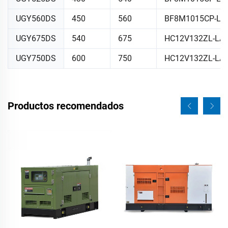
UGY560DS
450
560
BF8M1015CP-LA
UGY675DS
540
675
HC12V132ZL-LA
UGY750DS
600
750
HC12V132ZL-LA
Productos recomendados