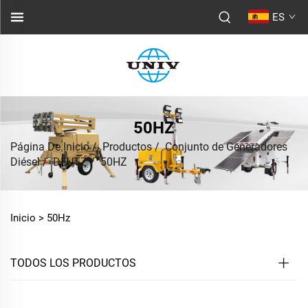
ES
50HZ
Página De Inicio
/
Productos
/
Conjunto de Generadores
Diésel
/
DEUTZ
/
50HZ
Inicio >
50Hz
TODOS LOS PRODUCTOS