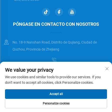
PÓNGASE EN CONTACTO CON NOSOTROS
No. 18-9 Nanshan Road, Distrito de Qujiang, Ciudad de
Quzhou, Provincia de Zhejiang
We value your privacy
[email protected]
We use cookies and similar tools to provide our services. If you
don't want to accept all cookies, click Personalize cookies.
Derechos de autor © Zhejiang Universal Trading Co.,Ltd. Reservados
Accept all
todos los derechos
Política de privacidad
BLOG
Personalize cookies
CORREO
PÁGINA DE INICIO
PRODUCTOS
TEL