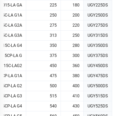
1015-LA GA
225
180
UGY225DS
15C-LA G1A
250
200
UGY250DS
15C-LA G2A
275
220
UGY275DS
15C-LA G3A
313
250
UGY315DS
015C-LA G4
350
280
UGY350DS
015CP-LA G
375
300
UGY375DS
1015C-LAG2
450
360
UGY450DS
5CP-LA G1A
475
380
UGY475DS
15CP-LA G2
500
400
UGY500DS
15CP-LA G3
515
410
UGY515DS
15CP-LA G4
540
430
UGY525DS