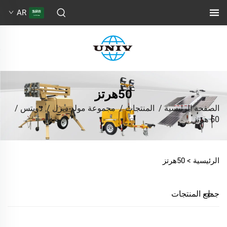
AR
50هرتز
الصفحة الرئيسية
/
المنتجات
/
مجموعة مولد ديزل
/
دويتس
/
50 هرتز
الرئيسية >
50هرتز
جميع المنتجات