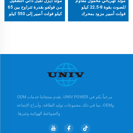
مولد كهربائي محمول مقاوم
مولد ديزل ثقيل ذاتي التشغيل
للصوت بقوة 8-22.5 كيلو
من فولفو بقدرة تتراوح بين 65
فولت أمبير مزود بمحرك
كيلو فولت أمبير إلى 550 كيلو
LAIDONG
فولت أمبير
مرحباً بكم في UNIV POWER، تقدم منتجاتنا خدمات ODM
وOEM، بما في ذلك مجموعات توليد الطاقة، وأبراج الإضاءة
والضواغط الهوائية وغيرها.