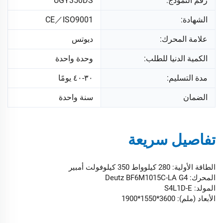
رقم النموذج:
UGY350DS
الشهادة:
CE／ISO9001
علامة المحرك:
ديوتس
الكمية الدنيا للطلب:
وحدة واحدة
مدة التسليم:
٣٠-٤٠ يومًا
الضمان
سنة واحدة
تفاصيل سريعة
الطاقة الأولية: 280 كيلوواط 350 كيلوفولت أمبير
المحرك: Deutz BF6M1015C-LA G4
المولد: S4L1D-E
الأبعاد (ملم): 3600*1550*1900