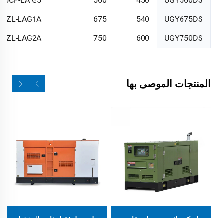
15CP-LA G5
560
450
UGY560DS
32ZL-LAG1A
675
540
UGY675DS
32ZL-LAG2A
750
600
UGY750DS
المنتجات الموصى بها