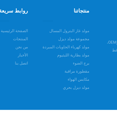
منتجاتنا
روابط سريعة
مولد غاز البترول المسال
الصفحة الرئيسية
مجموعة مولد ديزل
المنتجات
مرحباً بكم في UNIV POWER، تقدم منتجاتنا خدمات ODM وOEM،
مولد كهرباء الحاويات المبردة
من نحن
غط
مولد بطارية الليثيوم
الأخبار
برج الضوء
اتصل بنا
مقطورة مراقبة
مكابس الهواء
مولد ديزل بحري