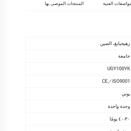
مواصفات الفنية
المنتجات الموصى بها
زهيجيانغ، الصين
جامعة
UGY100YK
CE／ISO9001
يوني
وحدة واحدة
٣٠-٤٠ يومًا