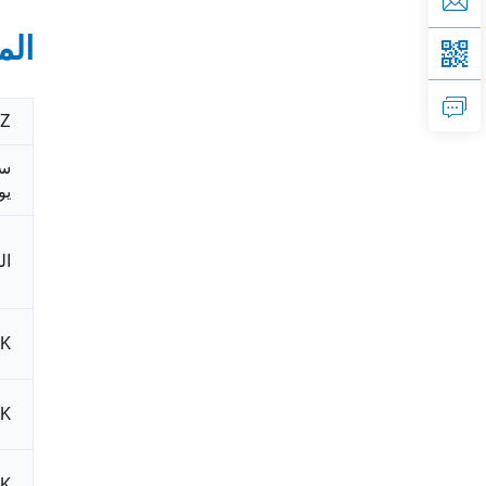
الم
HZ
سل
يو
ال
YK
YK
YK