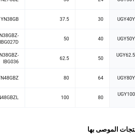
YN38GB
37.5
30
UGY40
N38GBZ-
50
40
UGY50
IBG027D
N38GBZ-
UGY62.
62.5
50
IBG036
YN48GBZ
80
64
UGY80
UGY10
N48GBZL
100
80
تجات الموصى بها