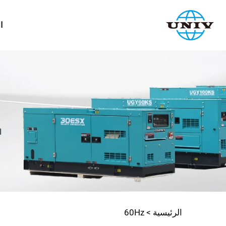
ا
ا
الرئيسية >
60Hz