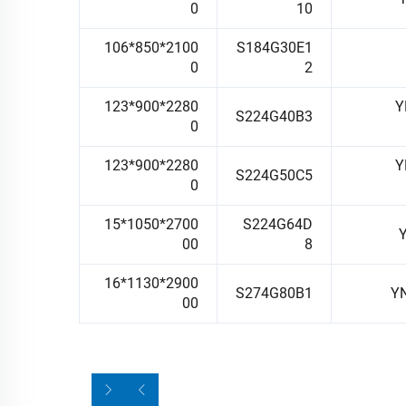
0
10
2100*850*106
S184G30E1
0
2
2280*900*123
Y
S224G40B3
0
2280*900*123
Y
S224G50C5
0
2700*1050*15
S224G64D
00
8
2900*1130*16
S274G80B1
Y
00