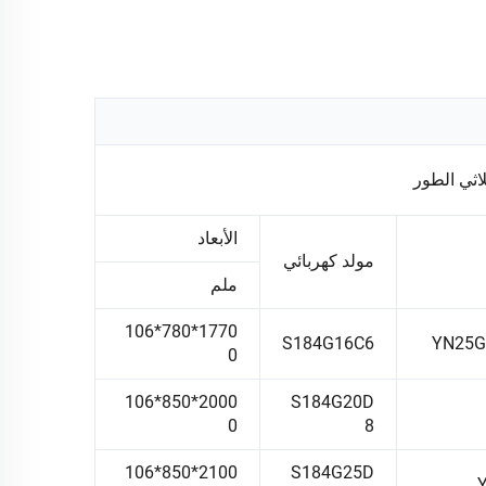
الأبعاد
مولد كهربائي
ملم
1770*780*106
S184G16C6
YN25G
0
2000*850*106
S184G20D
0
8
2100*850*106
S184G25D