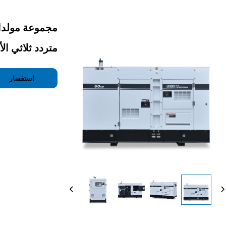
متردد ثلاثي ال
استفسار