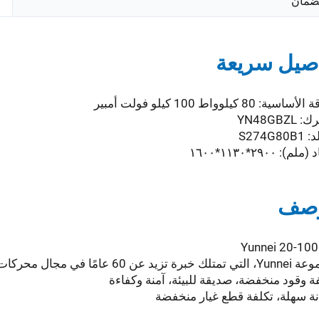
ضمان
صيل سريعة
ية: 80 كيلوواط 100 كيلو فولت أمبير
YN48GBZL
S274G8
لم): ٢٩٠٠*١١٣٠*١٦٠٠
وصف
Yunnei 20-10
تزيد عن 60 عامًا في مجال محركات الديزل؛
ة وقود منخفضة، صديقة للبيئة، آمنة وكفاءة
ة سهلة، تكلفة قطع غيار منخفضة