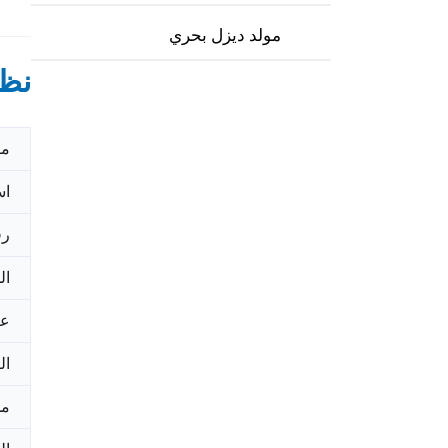
مولد ديزل بحري
نظر
مك
اس
رق
ال
عل
ال
مد