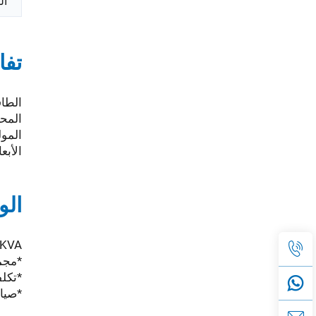
ال
تفا
الطاقة الأساس
المحرك: 
المولد: 0B1
الأبعاد (م
ال
0KVA
*مجموعة Yunnei، التي تمتلك خبرة 
*تكلف
*صيان