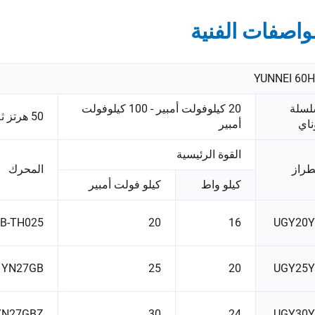
واصفات الفنية
YUNNEI 60
سلة
20 كيلوفولت أمبير - 100 كيلوفولت
50 هرتز ثلاثي الطور
ناي
أمبير
القوة الرئيسية
طراز
المحرك
كيلو واط
كيلو فولت أمبير
B-TH025
20
16
UGY20
YN27GB
25
20
UGY25
YN27GBZ
30
24
UGY30