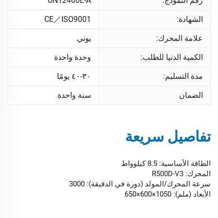
رقم النموذج:
UN12400E-A
الشهادة:
CE／ISO9001
علامة المحرك:
يوني
الكمية الدنيا للطلب:
وحدة واحدة
مدة التسليم:
٣٠-٤٠ يومًا
الضمان
سنة واحدة
تفاصيل سريعة
الطاقة الأساسية: 8.5 كيلوواط
المحرك: R500D-V3
سرعة المحرك/المولد (دورة في الدقيقة): 3000
الأبعاد (ملم): 1050×600×650