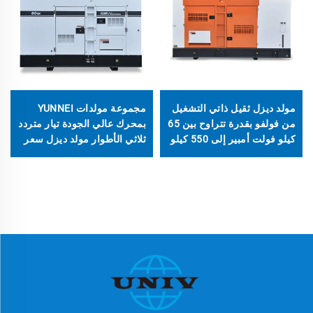
مولد ديزل ثقيل ذاتي التشغيل
مجموعة مولدات YUNNEI
من فولفو بقدرة تتراوح بين 65
بمحرك عالي الجودة تيار متردد
كيلو فولت أمبير إلى 550 كيلو
ثلاثي الأطوار مولد ديزل سعر
فولت أمبير
المصنع للبيع