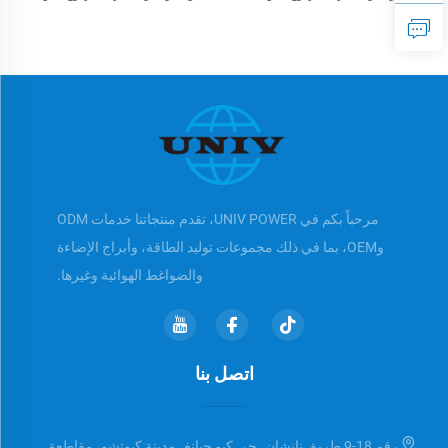
كيلو فولت أمبير إلى 825 كيلو
كيلو فولت أمبير إلى 550 كيلو
فولت أمبير
فولت أمبير
مرحباً بكم في UNIV POWER، تقدم منتجاتنا خدمات ODM
وOEM، بما في ذلك مجموعات توليد الطاقة، وأبراج الإضاءة
والضواغط الهوائية وغيرها.
اتصل بنا
رقم 18-9 طريق نانشان، حي كيو جيانغ، مدينة كيوتشو، مقاطعة