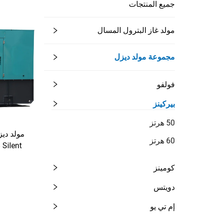
جميع المنتجات
مولد غاز البترول المسال
مجموعة مولد ديزل
فولفو
بيركينز
50 هرتز
60 هرتز
t
ا
كومينز
دويتس
إم تي يو