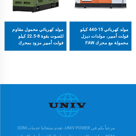
مولد كهربائي 15-440 كيلو
مولد كهربائي محمول مقاوم
فولت أمبير، مولدات ديزل
للصوت بقوة 8-22.5 كيلو
محمولة مع محرك FAW
فولت أمبير مزود بمحرك
LAIDONG
مرحباً بكم في UNIV POWER، تقدم منتجاتنا خدمات ODM