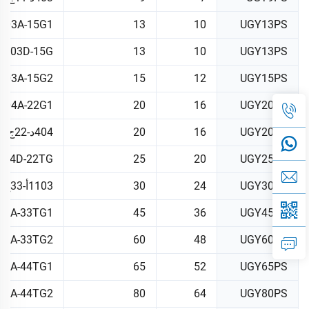
403A-15G1
13
10
UGY13PS
403D-15G
13
10
UGY13PS
403A-15G2
15
12
UGY15PS
404A-22G1
20
16
UGY20PS
UGY20PS
16
20
404د-22ج
404D-22TG
25
20
UGY25PS
UGY30PS
24
30
1103أ-33ج
03A-33TG1
45
36
UGY45PS
03A-33TG2
60
48
UGY60PS
04A-44TG1
65
52
UGY65PS
04A-44TG2
80
64
UGY80PS