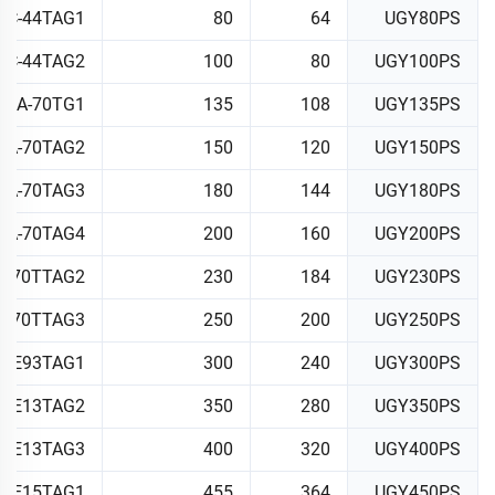
4C-44TAG1
80
64
UGY80PS
4C-44TAG2
100
80
UGY100PS
06A-70TG1
135
108
UGY135PS
6A-70TAG2
150
120
UGY150PS
6A-70TAG3
180
144
UGY180PS
6A-70TAG4
200
160
UGY200PS
-E70TTAG2
230
184
UGY230PS
-E70TTAG3
250
200
UGY250PS
A-E93TAG1
300
240
UGY300PS
C-E13TAG2
350
280
UGY350PS
C-E13TAG3
400
320
UGY400PS
C-E15TAG1
455
364
UGY450PS