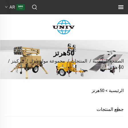
AR
50هرتز
الصفحة الرئيسية
/
المنتجات
/
مجموعة مولد ديزل
/
بيركينز
/
50 هرتز
الرئيسية >
50هرتز
جميع المنتجات