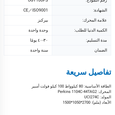
رقم النموذج:
UGY100PS
الشهادة:
CE／ISO9001
علامة المحرك:
بيركنز
الكمية الدنيا للطلب:
وحدة واحدة
مدة التسليم:
٣٠-٤٠ يومًا
الضمان
سنة واحدة
تفاصيل سريعة
الطاقة الأساسية: 80 كيلوواط 100 كيلو فولت أمبير
المحرك: Perkins 1104C-44TAG2
المولد: UCI274C
الأبعاد (ملم): 2700*1050*1500