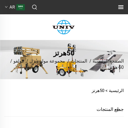
AR
50هرتز
الصفحة الرئيسية
/
المنتجات
/
مجموعة مولد ديزل
/
فولفو
/
50 هرتز
الرئيسية >
50هرتز
جميع المنتجات