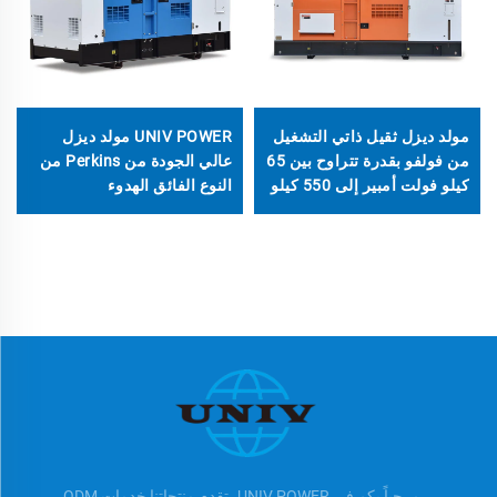
مولد ديزل ثقيل ذاتي التشغيل
UNIV POWER مولد ديزل
من فولفو بقدرة تتراوح بين 65
عالي الجودة من Perkins من
كيلو فولت أمبير إلى 550 كيلو
النوع الفائق الهدوء
فولت أمبير
مرحباً بكم في UNIV POWER، تقدم منتجاتنا خدمات ODM