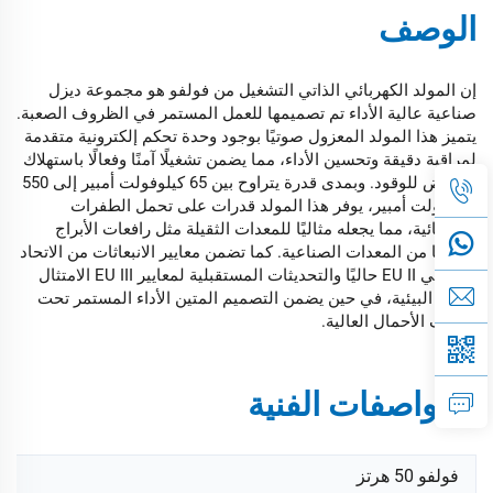
الوصف
إن المولد الكهربائي الذاتي التشغيل من فولفو هو مجموعة ديزل
صناعية عالية الأداء تم تصميمها للعمل المستمر في الظروف الصعبة.
يتميز هذا المولد المعزول صوتيًا بوجود وحدة تحكم إلكترونية متقدمة
لمراقبة دقيقة وتحسين الأداء، مما يضمن تشغيلًا آمنًا وفعالًا باستهلاك
منخفض للوقود. وبمدى قدرة يتراوح بين 65 كيلوفولت أمبير إلى 550
كيلوفولت أمبير، يوفر هذا المولد قدرات على تحمل الطفرات
الكهربائية، مما يجعله مثاليًا للمعدات الثقيلة مثل رافعات الأبراج
وغيرها من المعدات الصناعية. كما تضمن معايير الانبعاثات من الاتحاد
الأوروبي EU II حاليًا والتحديثات المستقبلية لمعايير EU III الامتثال
للوائح البيئية، في حين يضمن التصميم المتين الأداء المستمر تحت
ظروف الأحمال العالية.
المواصفات الفنية
فولفو 50 هرتز