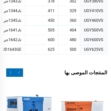
UGY380VS
302
378
تاد1343جي
UGY410VS
329
411
تاد1344جي
UGY460VS
360
450
تاد1345جي
UGY500VS
404
505
تاد1641جي
UGY600VS
480
600
تاد1642جي
TWD1643GE
625
500
UGY625VS
المنتجات الموصى بها