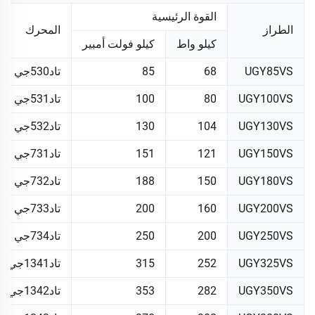
القوة الرئيسية
الطراز
المحرك
كيلو واط
كيلو فولت أمبير
UGY85VS
68
85
تاد530جي
UGY100VS
80
100
تاد531جي
UGY130VS
104
130
تاد532جي
UGY150VS
121
151
تاد731جي
UGY180VS
150
188
تاد732جي
UGY200VS
160
200
تاد733جي
UGY250VS
200
250
تاد734جي
UGY325VS
252
315
تاد1341جي
UGY350VS
282
353
تاد1342جي