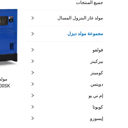
جميع المنتجات
مولد غاز البترول المسال
مجموعة مولد ديزل
فولفو
بيركينز
كومينز
مولد
دويتس
UGY200SK ب
إم تي يو
كوبوتا
إيسوزو