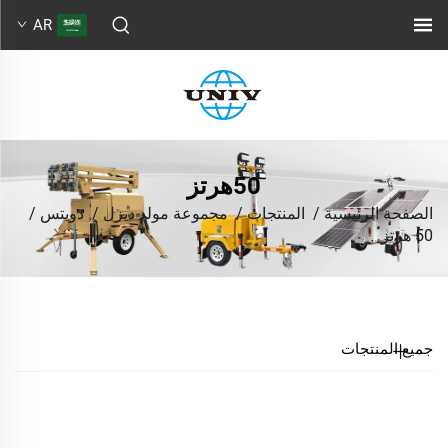
AR
50هرتز
الصفحة الرئيسية
/
المنتجات
/
مجموعة مولد ديزل
/
دويتس
/
50 هرتز
جميع المنتجات