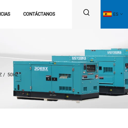
ICIAS
CONTÁCTANOS
ES
Z
/
50HZ