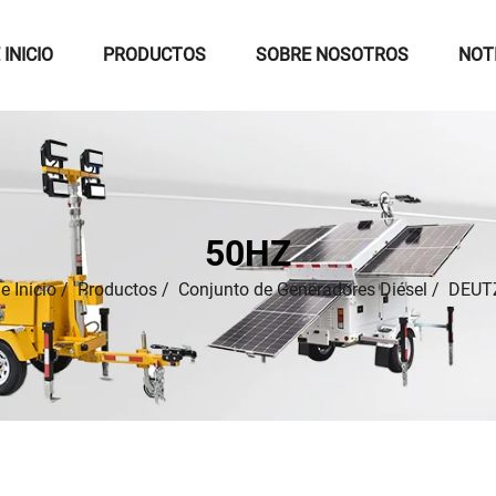
 INICIO
PRODUCTOS
SOBRE NOSOTROS
NOT
50HZ
e Inicio
/
Productos
/
Conjunto de Generadores Diésel
/
DEUT