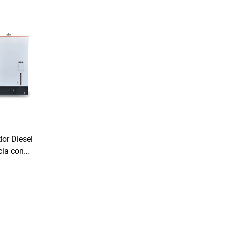
or Diesel
cia con
ónomo