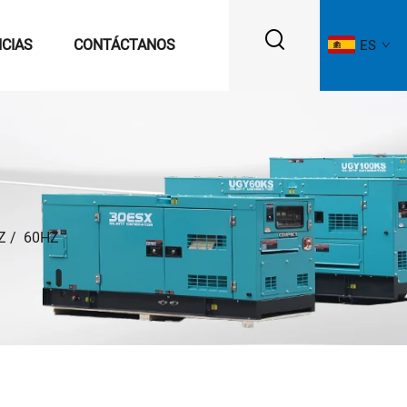
ICIAS
CONTÁCTANOS
ES
Z
/
60HZ