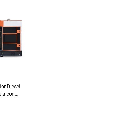
or Diesel
cia con
ónomo