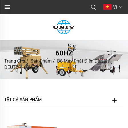
VI
60HZ
Trang Chủ
/
Sản Phẩm
/
Bộ Máy Phát Điện Diesel
/
DEUTZ
/
60HZ
TẤT CẢ SẢN PHẨM