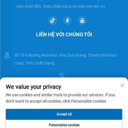
máy phát điện, tháp chiếu sáng và máy nén khí, v.v.
LIÊN HỆ VỚI CHÚNG TÔI
Số 18-9 Đường Nanshan, Khu Quỷ Giang, Thành phố Khúc
Châu, Tỉnh Chiết Giang
We value your privacy
[email protected]
We use cookies and similar tools to provide our services. If you
don't want to accept all cookies, click Personalize cookies.
Bản quyền © Zhejiang Universal Trading Co.,Ltd. Đã được bảo lưu
Chính
Accept all
sách bảo mật
BLOG
Personalize cookies