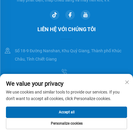
LIÊN HỆ VỚI CHÚNG TÔI
Số 18-9 Đường Nanshan, Khu Quỷ Giang, Thành phố Khúc
Châu, Tỉnh Chiết Giang
We value your privacy
[email protected]
We use cookies and similar tools to provide our services. If you
don't want to accept all cookies, click Personalize cookies.
Bản quyền © Zhejiang Universal Trading Co.,Ltd. Đã được bảo lưu
Chính
Accept all
sách bảo mật
BLOG
Personalize cookies
TRANG CHỦ
SẢN PHẨM
EMAIL
SỐ ĐIỆN THOẠI