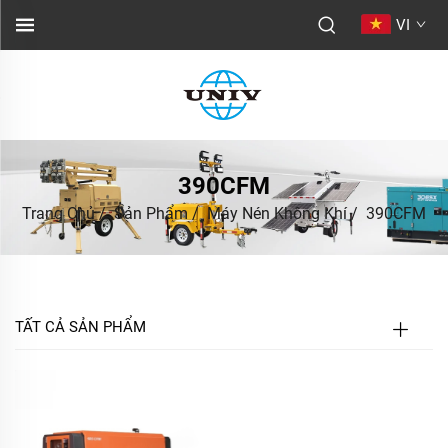
VI
390CFM
Trang Chủ
/
Sản Phẩm
/
Máy Nén Không Khí
/
390CFM
TẤT CẢ SẢN PHẨM