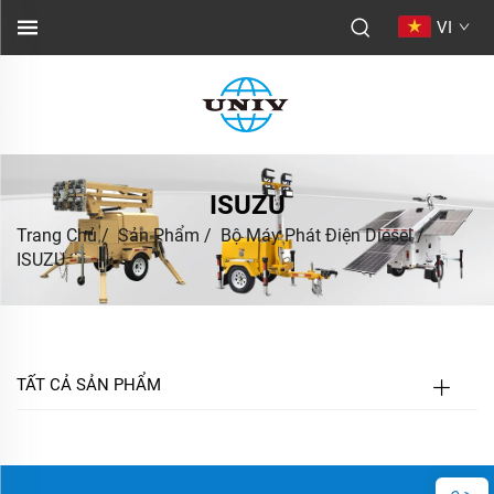
VI
ISUZU
Trang Chủ
/
Sản Phẩm
/
Bộ Máy Phát Điện Diesel
/
ISUZU
TẤT CẢ SẢN PHẨM