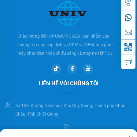
Chào mừng đến với UNIV POWER, Sản phẩm của
chúng tôi cung cấp dịch vụ ODM và OEM, bao gồm
máy phát điện, tháp chiếu sáng và máy nén khí, v.v.
LIÊN HỆ VỚI CHÚNG TÔI
Số 18-9 Đường Nanshan, Khu Quỷ Giang, Thành phố Khúc
Châu, Tỉnh Chiết Giang