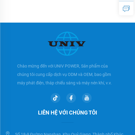
động với động cơ FAW
Chào mừng đến với UNIV POWER, Sản phẩm của
chúng tôi cung cấp dịch vụ ODM và OEM, bao gồm
máy phát điện, tháp chiếu sáng và máy nén khí, v.v.
LIÊN HỆ VỚI CHÚNG TÔI
Số 18-9 Đường Nanshan, Khu Quỷ Giang, Thành phố Khúc