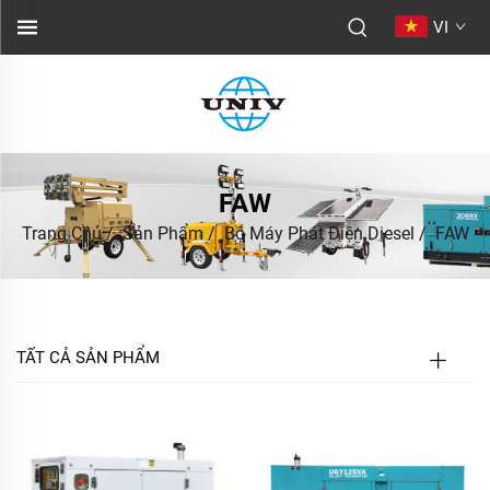
VI
FAW
Trang Chủ
/
Sản Phẩm
/
Bộ Máy Phát Điện Diesel
/
FAW
TẤT CẢ SẢN PHẨM