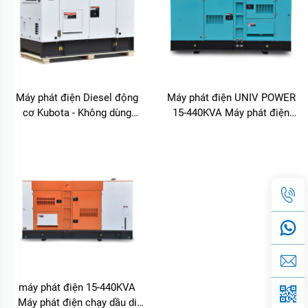
Máy phát điện Diesel động
Máy phát điện UNIV POWER
cơ Kubota - Không dùng
15-440KVA Máy phát điện
nhiên liệu, Giải pháp điện
chạy dầu di động
xoay chiều Ba pha và Một
pha siêu yên tĩnh, hiệu suất
cao
máy phát điện 15-440KVA
Máy phát điện chạy dầu di