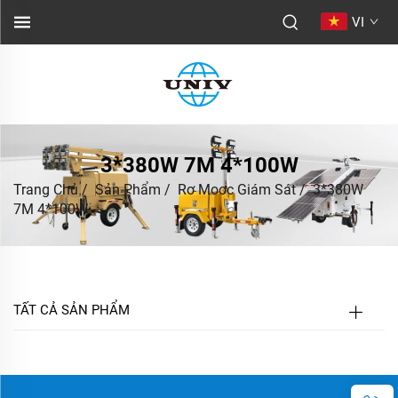
VI
3*380W 7M 4*100W
Trang Chủ
/
Sản Phẩm
/
Rơ Mooc Giám Sát
/
3*380W
7M 4*100W
TẤT CẢ SẢN PHẨM