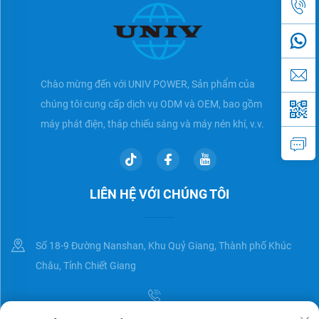
Chào mừng đến với UNIV POWER, Sản phẩm của
chúng tôi cung cấp dịch vụ ODM và OEM, bao gồm
máy phát điện, tháp chiếu sáng và máy nén khí, v.v.
LIÊN HỆ VỚI CHÚNG TÔI
Số 18-9 Đường Nanshan, Khu Quỷ Giang, Thành phố Khúc
Châu, Tỉnh Chiết Giang