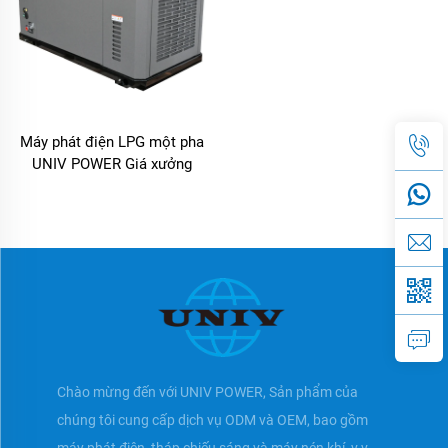
Máy phát điện LPG một pha
UNIV POWER Giá xưởng
Chào mừng đến với UNIV POWER, Sản phẩm của
chúng tôi cung cấp dịch vụ ODM và OEM, bao gồm
máy phát điện, tháp chiếu sáng và máy nén khí, v.v.