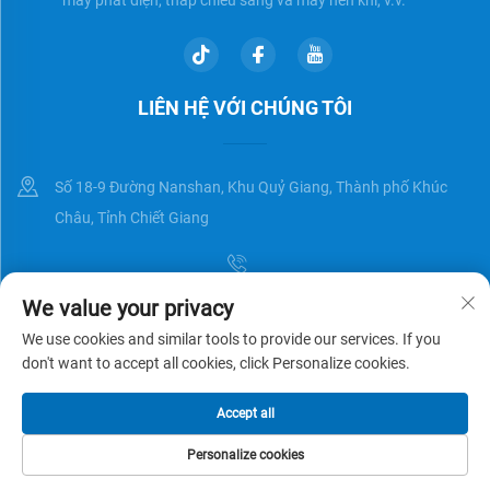
LIÊN HỆ VỚI CHÚNG TÔI
Số 18-9 Đường Nanshan, Khu Quỷ Giang, Thành phố Khúc
Châu, Tỉnh Chiết Giang
We value your privacy
[email protected]
We use cookies and similar tools to provide our services. If you
don't want to accept all cookies, click Personalize cookies.
Bản quyền © Zhejiang Universal Trading Co.,Ltd. Đã được bảo lưu
Chính
Accept all
sách bảo mật
BLOG
Personalize cookies
TRANG CHỦ
SẢN PHẨM
EMAIL
SỐ ĐIỆN THOẠI