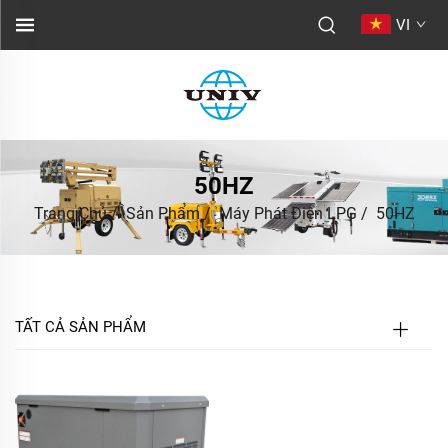
VI
50HZ
Trang Chủ
/
Sản Phẩm
/
Máy Phát Điện LPG
/
50HZ
TẤT CẢ SẢN PHẨM