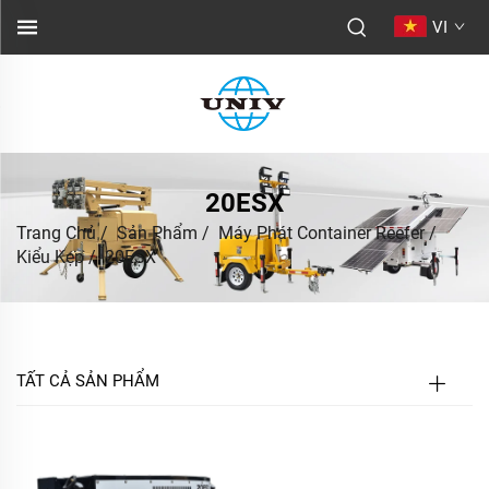
VI
20ESX
Trang Chủ
/
Sản Phẩm
/
Máy Phát Container Reefer
/
Kiểu Kẹp
/
20ESX
TẤT CẢ SẢN PHẨM