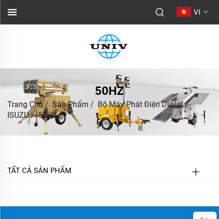
VI
50HZ
Trang Chủ
/
Sản Phẩm
/
Bộ Máy Phát Điện Diesel
/
ISUZU
/
50HZ
TẤT CẢ SẢN PHẨM