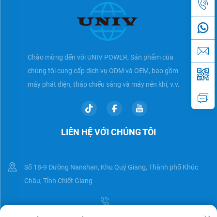
Chào mừng đến với UNIV POWER, Sản phẩm của
chúng tôi cung cấp dịch vụ ODM và OEM, bao gồm
máy phát điện, tháp chiếu sáng và máy nén khí, v.v.
LIÊN HỆ VỚI CHÚNG TÔI
Số 18-9 Đường Nanshan, Khu Quỷ Giang, Thành phố Khúc
Châu, Tỉnh Chiết Giang