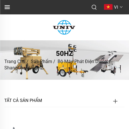
VI
50HZ
Trang Chủ
/
Sản Phẩm
/
Bộ Máy Phát Điện Diesel
/
ShangChai
/
50HZ
TẤT CẢ SẢN PHẨM