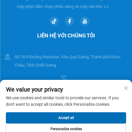
máy phát điện, tháp chiếu sáng và máy nén khí, v.v.
LIÊN HỆ VỚI CHÚNG TÔI
Số 18-9 Đường Nanshan, Khu Quỷ Giang, Thành phố Khúc
Châu, Tỉnh Chiết Giang
We value your privacy
[email protected]
We use cookies and similar tools to provide our services. If you
don't want to accept all cookies, click Personalize cookies.
Bản quyền © Zhejiang Universal Trading Co.,Ltd. Đã được bảo lưu
Chính
Accept all
sách bảo mật
BLOG
Personalize cookies