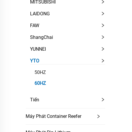
MITSUBISHI
LAIDONG
FAW
ShangChai
YUNNEI
YTO
50HZ
60HZ
Tiến
Máy Phát Container Reefer