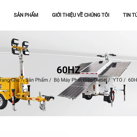
SẢN PHẨM
GIỚI THIỆU VỀ CHÚNG TÔI
TIN T
60HZ
rang Chủ
/
Sản Phẩm
/
Bộ Máy Phát Điện Diesel
/
YTO
/
60H