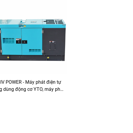
IV POWER - Máy phát điện tự
g dùng động cơ YTO, máy phát
n im lặng dùng động cơ Diesel
cho công nghiệp và gia đình