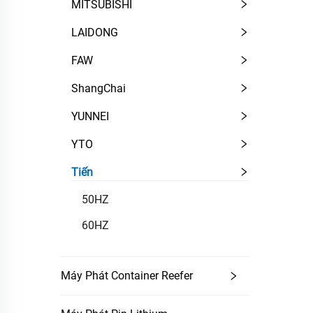
MITSUBISHI
LAIDONG
FAW
ShangChai
YUNNEI
YTO
Tiến
50HZ
60HZ
Máy Phát Container Reefer