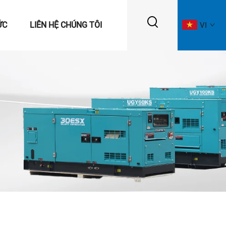
ỨC
LIÊN HỆ CHÚNG TÔI
VI