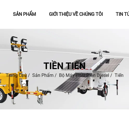
SẢN PHẨM
GIỚI THIỆU VỀ CHÚNG TÔI
TIN T
TIỀN TIẾN
Trang Chủ
/
Sản Phẩm
/
Bộ Máy Phát Điện Diesel
/
Tiến