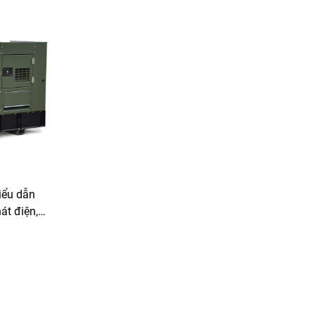
iểu dẫn
át điện,