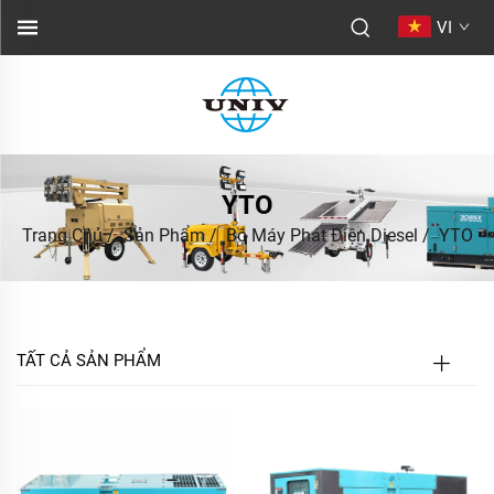
VI
YTO
Trang Chủ
/
Sản Phẩm
/
Bộ Máy Phát Điện Diesel
/
YTO
TẤT CẢ SẢN PHẨM