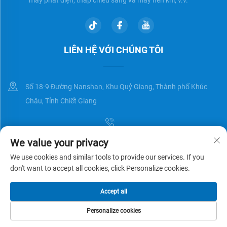
LIÊN HỆ VỚI CHÚNG TÔI
Số 18-9 Đường Nanshan, Khu Quỷ Giang, Thành phố Khúc
Châu, Tỉnh Chiết Giang
We value your privacy
[email protected]
We use cookies and similar tools to provide our services. If you
don't want to accept all cookies, click Personalize cookies.
Bản quyền © Zhejiang Universal Trading Co.,Ltd. Đã được bảo lưu
Chính
Accept all
sách bảo mật
BLOG
Personalize cookies
TRANG CHỦ
SẢN PHẨM
EMAIL
SỐ ĐIỆN THOẠI