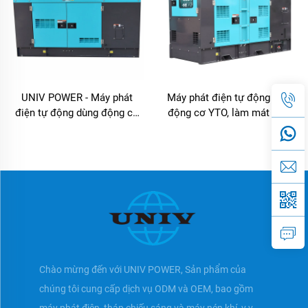
UNIV POWER - Máy phát
Máy phát điện tự động dùng
điện tự động dùng động cơ
động cơ YTO, làm mát bằng
YTO, máy phát điện im lặng
nước, máy phát điện Diesel
dùng động cơ Diesel cho
cho công nghiệp và gia đình
công nghiệp và gia đình
Chào mừng đến với UNIV POWER, Sản phẩm của
chúng tôi cung cấp dịch vụ ODM và OEM, bao gồm
máy phát điện, tháp chiếu sáng và máy nén khí, v.v.