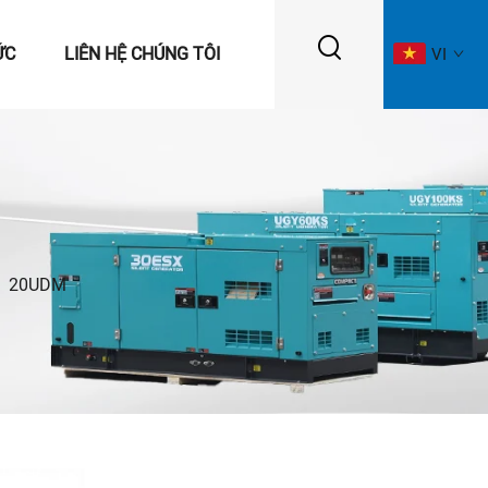
ỨC
LIÊN HỆ CHÚNG TÔI
VI
/
20UDM