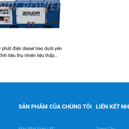
 phát điện diesel treo dưới yên
tĩnh tiêu thụ nhiên liệu thấp
20UDM cho container lạnh
SẢN PHẨM CỦA CHÚNG TÔI
LIÊN KẾT N
Máy Phát Điện LPG
Trang Chủ