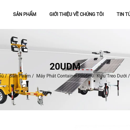
SẢN PHẨM
GIỚI THIỆU VỀ CHÚNG TÔI
TIN T
20UDM
hủ
/
Sản Phẩm
/
Máy Phát Container Reefer
/
Kiểu Treo Dưới