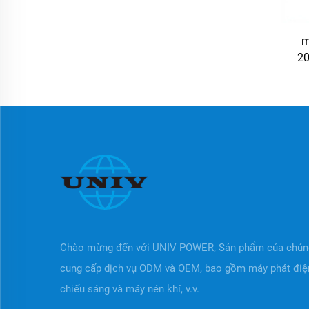
m
20
t
Chào mừng đến với UNIV POWER, Sản phẩm của chúng
cung cấp dịch vụ ODM và OEM, bao gồm máy phát điện
chiếu sáng và máy nén khí, v.v.