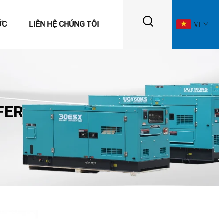
ỨC
LIÊN HỆ CHÚNG TÔI
VI
FER