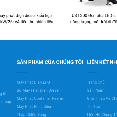
áy phát điện diesel kiểu kẹp
UST-300 Đèn pha LED c
kW/25kVA tiêu thụ nhiên liệu
năng lượng mặt trời di đ
hấp với động cơ Perkins cho
rút gọn
container lạnh
SẢN PHẨM CỦA CHÚNG TÔI
LIÊN KẾT N
Máy Phát Điện LPG
Trang Chủ
Bộ Máy Phát Điện Diesel
Sản Phẩm
 tôi
Máy Phát Container Reefer
Giới Thiệu Về Ch
, tháp
Máy Phát Pin Lithium
Tin Tức
Tháp Chiếu Sáng
Liên Hệ Chúng T