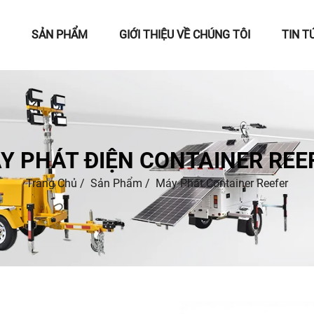
SẢN PHẨM
GIỚI THIỆU VỀ CHÚNG TÔI
TIN T
Y PHÁT ĐIỆN CONTAINER REE
Trang Chủ
/
Sản Phẩm
/
Máy Phát Container Reefer