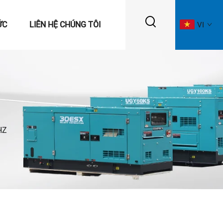
ỨC
LIÊN HỆ CHÚNG TÔI
VI
HZ