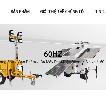
SẢN PHẨM
GIỚI THIỆU VỀ CHÚNG TÔI
TIN T
60HZ
rang Chủ
/
Sản Phẩm
/
Bộ Máy Phát Điện Diesel
/
Volvo
/
60