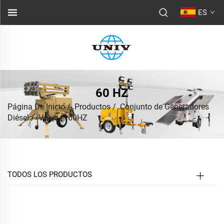
ES
60 HZ
Página De Inicio
/
Productos
/
Conjunto de Generadores
Diésel
/
Volvo
/
60HZ
TODOS LOS PRODUCTOS