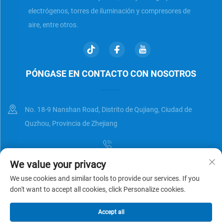
electrógenos, torres de iluminación y compresores de
aire, entre otros.
PÓNGASE EN CONTACTO CON NOSOTROS
No. 18-9 Nanshan Road, Distrito de Qujiang, Ciudad de
Quzhou, Provincia de Zhejiang
We value your privacy
[email protected]
We use cookies and similar tools to provide our services. If you
don't want to accept all cookies, click Personalize cookies.
Derechos de autor © Zhejiang Universal Trading Co.,Ltd. Reservados
Accept all
todos los derechos
Política de privacidad
BLOG