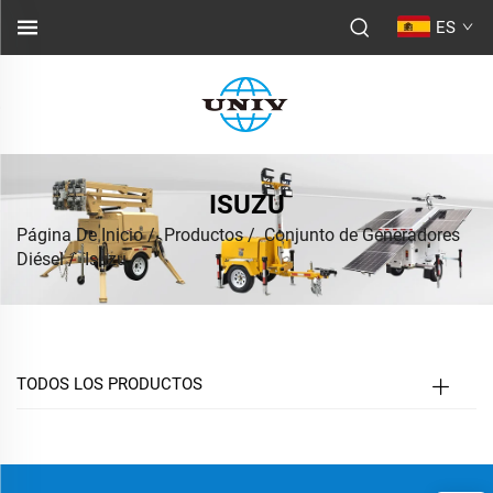
ES
ISUZU
Página De Inicio
/
Productos
/
Conjunto de Generadores
Diésel
/
Isuzu
TODOS LOS PRODUCTOS