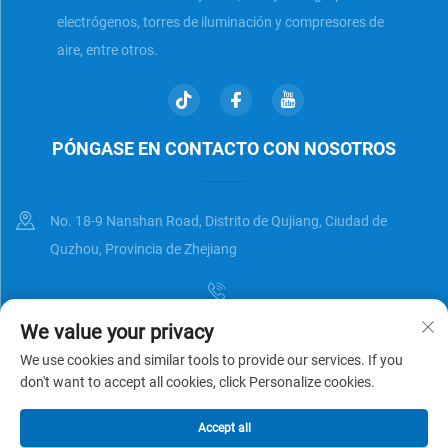
electrógenos, torres de iluminación y compresores de
aire, entre otros.
PÓNGASE EN CONTACTO CON NOSOTROS
No. 18-9 Nanshan Road, Distrito de Qujiang, Ciudad de
Quzhou, Provincia de Zhejiang
We value your privacy
[email protected]
We use cookies and similar tools to provide our services. If you
don't want to accept all cookies, click Personalize cookies.
Derechos de autor © Zhejiang Universal Trading Co.,Ltd. Reservados
Accept all
todos los derechos
Política de privacidad
BLOG