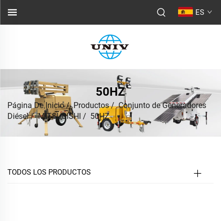
ES
50HZ
Página De Inicio
/
Productos
/
Conjunto de Generadores
Diésel
/
MITSUBISHI
/
50HZ
TODOS LOS PRODUCTOS