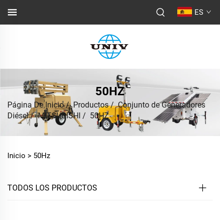
ES
50HZ
Página De Inicio
/
Productos
/
Conjunto de Generadores
Diésel
/
MITSUBISHI
/
50HZ
Inicio >
50Hz
TODOS LOS PRODUCTOS