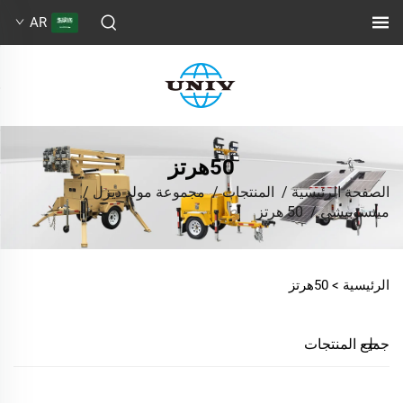
AR
50هرتز
الصفحة الرئيسية
/
المنتجات
/
مجموعة مولد ديزل
/
ميتسوبيشي
/
50 هرتز
الرئيسية >
50هرتز
جميع المنتجات