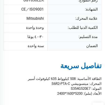
رقم النموذج:
UGY630LZK
الشهادة:
CE／ISO9001
علامة المحرك:
Mitsubishi
الكمية الدنيا للطلب:
وحدة واحدة
مدة التسليم:
٣٠-٤٠ يومًا
الضمان
سنة واحدة
تفاصيل سريعة
الطاقة الأساسية: 508 كيلوواط 635 كيلوفولت أمبير
المحرك: ميتسوبيشي S6R2-PTA-C
المولد: S354G520E7
الأبعاد (ملم): 5200*1600*2400