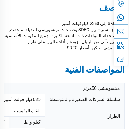
الوصف
SME 635 إلى 2250 كيلوفولت أمبير
مشروع مشترك بين SDEC وصناعات ميتسوبيشي الثقيلة. متخصص
في استخدام المولدات ذات السعة الكبيرة. جميع المكونات الأساسية
والمعايير تأتي من اليابان، جودة و أداء عاليين على طراز
ميتسوبيشي، ولكن بأسعار SDEC.
المواصفات الفنية
ميتسوبيشي 50هرتز
سلسلة الشركات الصغيرة والمتوسطة
635كيلو فولت أمبير - 2250 كيلو فولت أمبير
القوة الرئيسية
الطراز
كيلو واط
كيل