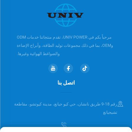
مرحباً بكم في UNIV POWER، تقدم منتجاتنا خدمات ODM
وOEM، بما في ذلك مجموعات توليد الطاقة، وأبراج الإضاءة
والضواغط الهوائية وغيرها.
اتصل بنا
رقم 18-9 طريق نانشان، حي كيو جيانغ، مدينة كيوتشو، مقاطعة
تشيجيانغ