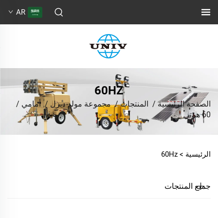
AR
60HZ
الصفحة الرئيسية
/
المنتجات
/
مجموعة مولد ديزل
/
أمامي
/
60 هرتز
الرئيسية >
60Hz
جميع المنتجات