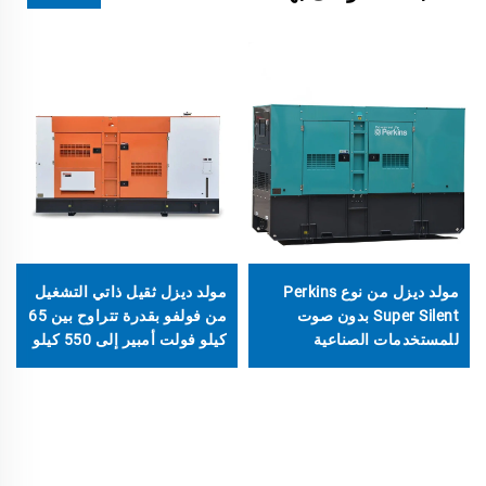
مولد ديزل من نوع Perkins
مولد ديزل ثقيل ذاتي التشغيل
Super Silent بدون صوت
من فولفو بقدرة تتراوح بين 65
للمستخدمات الصناعية
كيلو فولت أمبير إلى 550 كيلو
والتجارية
فولت أمبير