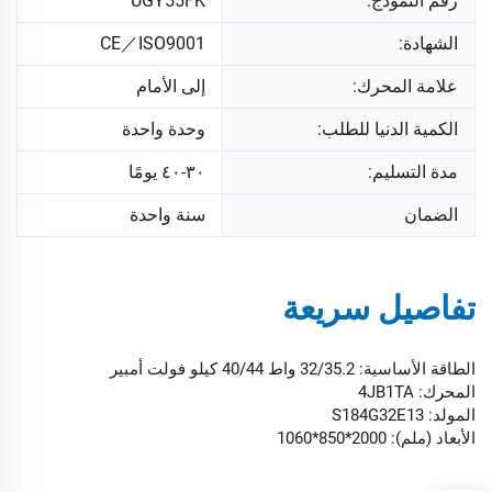
رقم النموذج:
UGY55FK
الشهادة:
CE／ISO9001
علامة المحرك:
إلى الأمام
الكمية الدنيا للطلب:
وحدة واحدة
مدة التسليم:
٣٠-٤٠ يومًا
الضمان
سنة واحدة
تفاصيل سريعة
الطاقة الأساسية: 32/35.2 واط 40/44 كيلو فولت أمبير
المحرك: 4JB1TA
المولد: S184G32E13
الأبعاد (ملم): 2000*850*1060