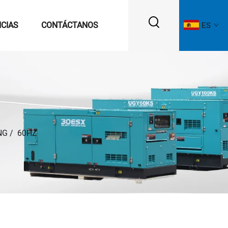
ICIAS
CONTÁCTANOS
ES
NG
/
60HZ