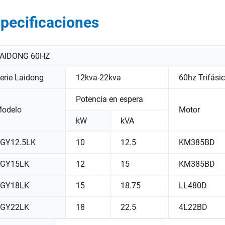
pecificaciones
AIDONG 60HZ
erie Laidong
12kva-22kva
60hz Trifási
Potencia en espera
odelo
Motor
kW
kVA
GY12.5LK
10
12.5
KM385BD
GY15LK
12
15
KM385BD
GY18LK
15
18.75
LL480D
GY22LK
18
22.5
4L22BD