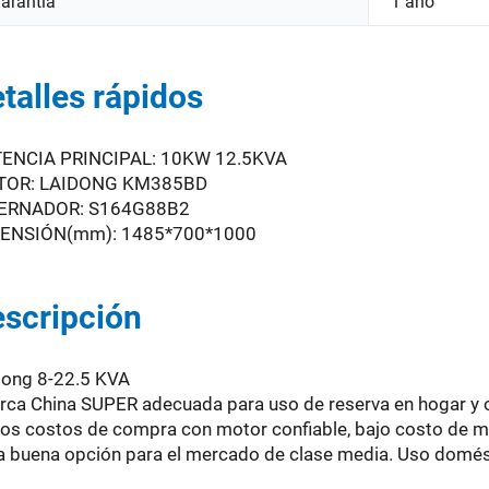
arantía
1 año
talles rápidos
ENCIA PRINCIPAL: 10KW 12.5KVA
OR: LAIDONG KM385BD
ERNADOR: S164G88B2
ENSIÓN(mm): 1485*700*1000
scripción
dong 8-22.5 KVA
rca China SUPER adecuada para uso de reserva en hogar y 
jos costos de compra con motor confiable, bajo costo de 
a buena opción para el mercado de clase media. Uso domést