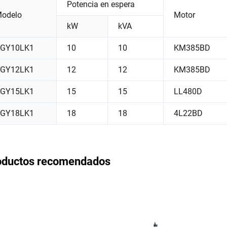
Potencia en espera
odelo
Motor
kW
kVA
GY10LK1
10
10
KM385BD
GY12LK1
12
12
KM385BD
GY15LK1
15
15
LL480D
GY18LK1
18
18
4L22BD
oductos recomendados