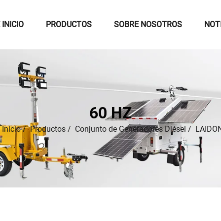
 INICIO
PRODUCTOS
SOBRE NOSOTROS
NOT
60 HZ
Inicio
/
Productos
/
Conjunto de Generadores Diésel
/
LAIDO