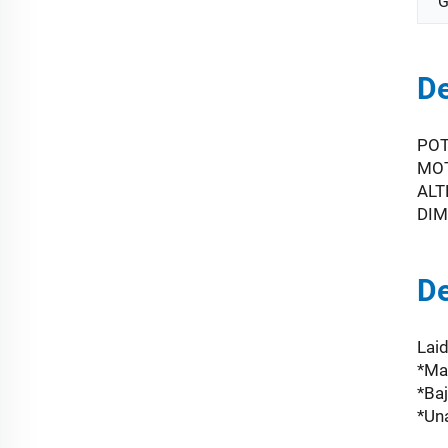
G
De
POT
MOT
ALT
DIM
De
Lai
*Ma
*Ba
*Un