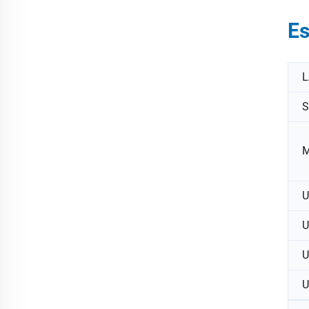
Es
L
S
M
U
U
U
U