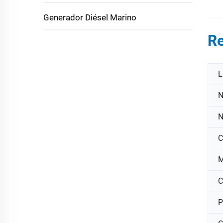
Generador Diésel Marino
R
L
N
N
C
M
C
P